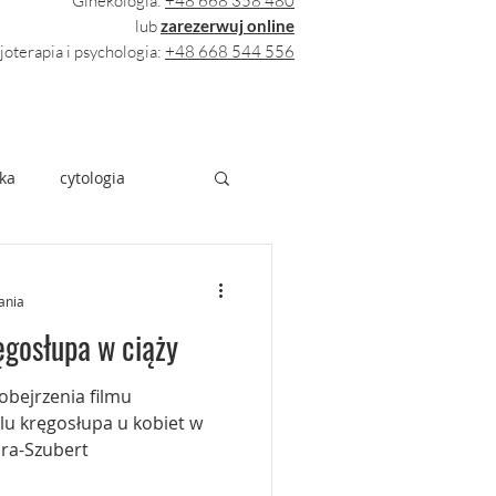
Ginekologia:
+48 668 358 480
lub
zarezerwuj online
joterapia i psychologia:
+48 668 544 556
yka
cytologia
ania
ęgosłupa w ciąży
obejrzenia filmu
ólu kręgosłupa u kobiet w
ora-Szubert