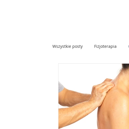
Wszystkie posty
Fizjoterapia
rak szyjki macicy
badanie cy