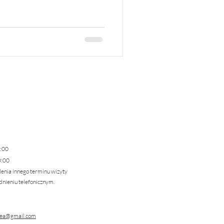
:00
0:00
lenia innego terminu wizyty
nieniu telefonicznym.
dea@gmail.com