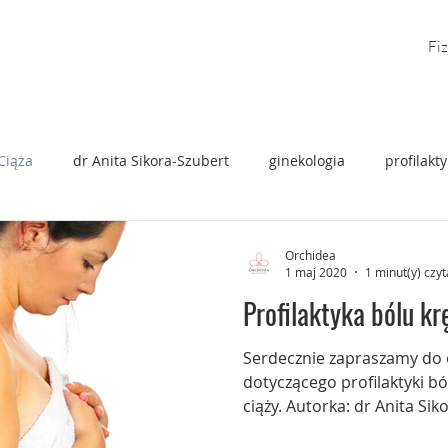
Fiz
Ciąża
dr Anita Sikora-Szubert
ginekologia
profilakt
tologiczne
prof. Karowicz Bilińska
badanie usg
Orchidea
1 maj 2020
1 minut(y) czyt
Profilaktyka bólu kr
Serdecznie zapraszamy do 
dotyczącego profilaktyki b
ciąży. Autorka: dr Anita Sik