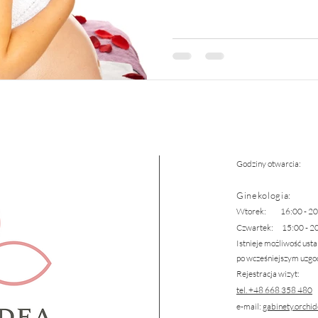
Godziny otwarcia:
Ginekologia
:
Wtorek: 16:00 - 20
Czwartek: 15:00 - 2
Istnieje możliwość usta
po wcześniejszym uzgod
Rejestracja wizyt:
tel. +48 668 358 480
e-mail:
gabinety.orchi