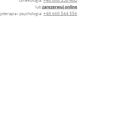
Ginekologia:
+48 668 358 480
lub
zarezerwuj online
joterapia i psychologia:
+48 668 544 556