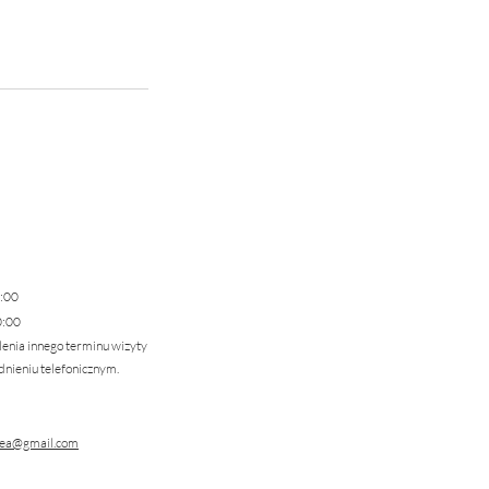
:00
0:00
lenia innego terminu wizyty
nieniu telefonicznym.
dea@gmail.com