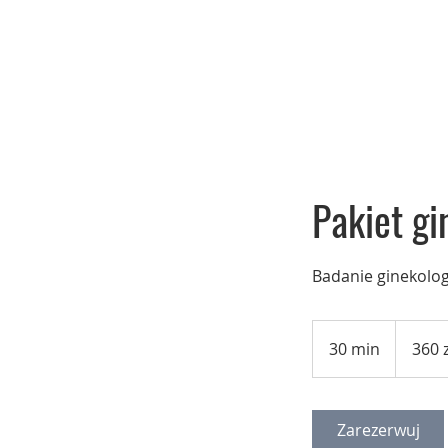
Pakiet gi
Badanie ginekolo
360
złotych
30 min
3
360 z
polskich
0
m
i
Zarezerwuj
n