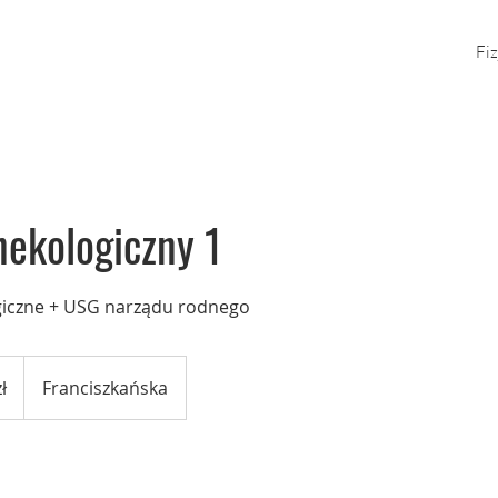
Fiz
nekologiczny 1
giczne + USG narządu rodnego
ł
Franciszkańska