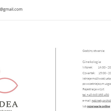
a@gmail.com
Godziny otwarcia:
Ginekologia
:
Wtorek: 16:00 - 20
Czwartek: 15:00 - 2
Istnieje możliwość usta
po wcześniejszym uzgod
Rejestracja wizyt:
tel. +48 668 358 480
e-mail:
gabinety.orchi
lub
rezerwacje online