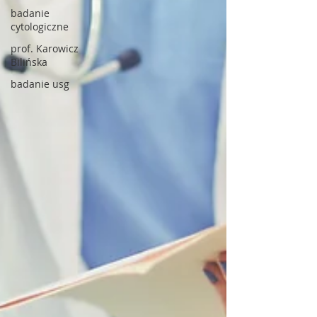
badanie
cytologiczne
prof. Karowicz
Bilińska
badanie usg