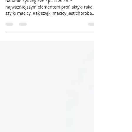
Orchidea
10 sie 2020
1 minut(y) czytania
Badanie cytologiczne
Badanie cytologiczne jest obecnie
najważniejszym elementem profilaktyki raka
szyjki macicy. Rak szyjki macicy jest chorobą
nowotworową,...