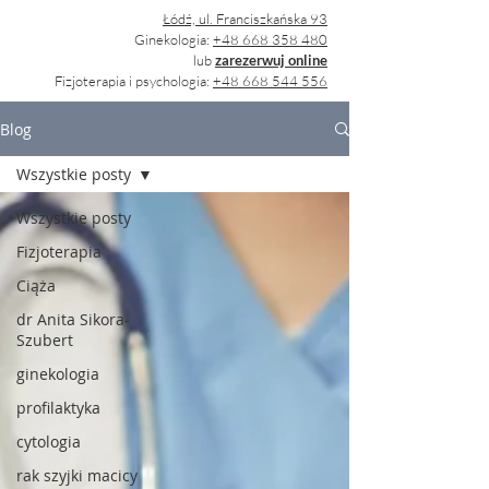
Łódź, ul. Franciszkańska 93
Ginekologia:
+48 668 358 480
lub
zarezerwuj online
Fizjoterapia i psychologia:
+48 668 544 556
Blog
Wszystkie posty
Wszystkie posty
Fizjoterapia
Ciąża
dr Anita Sikora-
Szubert
ginekologia
profilaktyka
cytologia
rak szyjki macicy