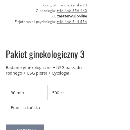
Łódź, ul. Franciszkańska 93
Ginekologia:
+48 668 358 480
lub
zarezerwuj online
Fizjoterapia i psychologia:
+48 668 544 556
Pakiet ginekologiczny 3
Badanie ginekologiczne + USG narządu
rodnego + USG piersi + Cytologia
500
złotych
30 min
3
500 zł
polskich
0
m
Franciszkańska
i
n