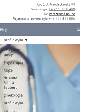
Łódź, ul. Franciszkańska 93
Ginekologia:
+48 668 358 480
lub
zarezerwuj online
Fizjoterapia i psychologia:
+48 668 544 556
Blog
profilaktyka
Wszystkie
posty
Fizjoterapia
Ciąża
dr Anita
Sikora-
Szubert
ginekologia
profilaktyka
cytologia