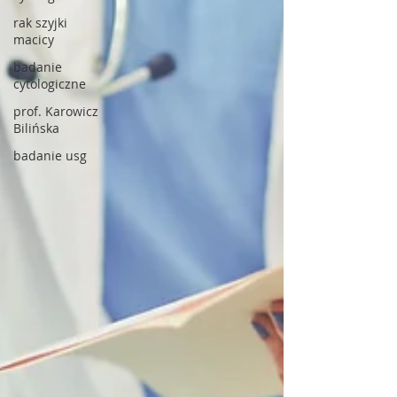
rak szyjki
macicy
badanie
cytologiczne
prof. Karowicz
Bilińska
badanie usg